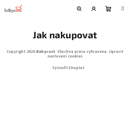
Přejít
na
obsah
Nákupní
Hledat
Přihlášení
Jak nakupovat
košík
Z
Copyright 2026
Babycool
. Všechna práva vyhrazena.
Upravit
á
nastavení cookies
p
Vytvořil Shoptet
a
t
í