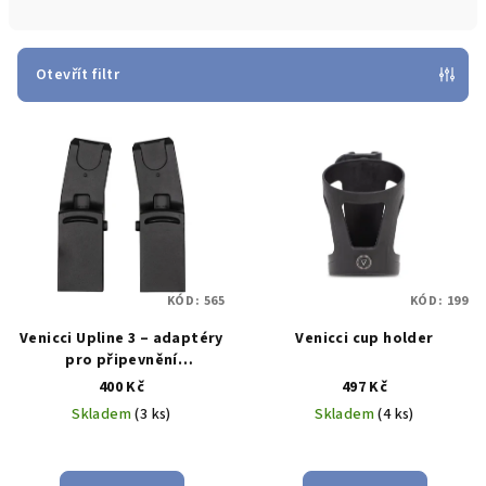
n
í
p
Otevřít filtr
r
V
o
ý
d
p
u
i
k
s
t
p
ů
KÓD:
565
KÓD:
199
r
Venicci Upline 3 – adaptéry
Venicci cup holder
o
pro připevnění
d
autosedačky
400 Kč
497 Kč
u
Skladem
(3 ks)
Skladem
(4 ks)
k
t