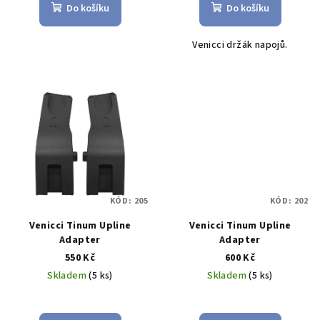
ů
Do košíku
Do košíku
Venicci držák napojů.
KÓD:
205
KÓD:
202
Venicci Tinum Upline
Venicci Tinum Upline
Adapter
Adapter
550 Kč
600 Kč
Skladem
(5 ks)
Skladem
(5 ks)