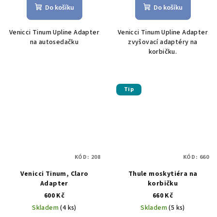
Do košíku
Do košíku
Venicci Tinum Upline Adapter
Venicci Tinum Upline Adapter
na autosedačku
zvyšovací adaptéry na
korbičku.
Tip
KÓD:
208
KÓD:
660
Venicci Tinum, Claro
Thule moskytiéra na
Adapter
korbičku
600 Kč
660 Kč
Skladem
(4 ks)
Skladem
(5 ks)