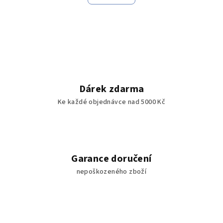
á
o
d
v
a
á
n
c
í
í
p
r
v
Dárek zdarma
k
Ke každé objednávce nad 5000 Kč
y
v
ý
p
i
Garance doručení
s
nepoškozeného zboží
u