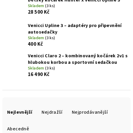
Dětský kočárek Hunter x Venicci Upline 3
Skladem
(3 ks)
28 500 Kč
Venicci Upline 3 – adaptéry pro připevnění
autosedačky
Skladem
(3 ks)
400 Kč
Venicci Claro 2 – kombinovaný kočárek 2v1 s
hlubokou korbou a sportovní sedačkou
Skladem
(3 ks)
16 490 Kč
Ř
a
Nejlevnější
Nejdražší
Nejprodávanější
z
e
Abecedně