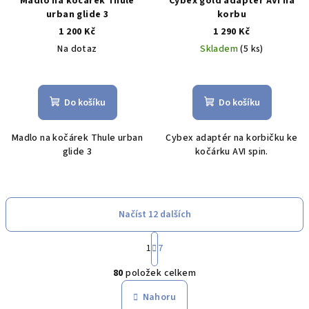
Madlo na kočárek Thule
Cybex gold adapter AVI na
urban glide 3
korbu
1 200 Kč
1 290 Kč
Na dotaz
Skladem
(5 ks)
Do košíku
Do košíku
Madlo na kočárek Thule urban
Cybex adaptér na korbičku ke
glide 3
kočárku AVI spin.
Načíst 12 dalších
S
1
7
t
O
r
80
položek celkem
á
v
n
l
Nahoru
k