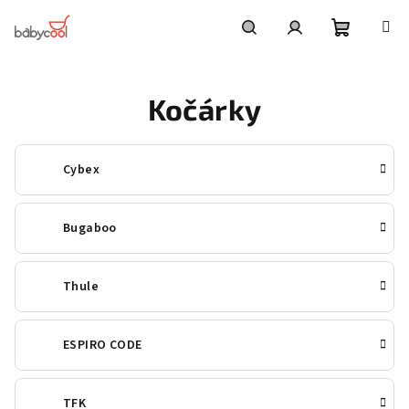
Přejít
na
obsah
Nákupní
Hledat
Přihlášení
Kočárky
košík
Cybex
Bugaboo
Thule
ESPIRO CODE
TFK