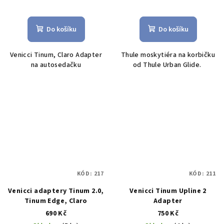
Do košíku
Do košíku
Venicci Tinum, Claro Adapter
Thule moskytiéra na korbičku
na autosedačku
od Thule Urban Glide.
KÓD:
217
KÓD:
211
Venicci adaptery Tinum 2.0,
Venicci Tinum Upline 2
Tinum Edge, Claro
Adapter
690 Kč
750 Kč