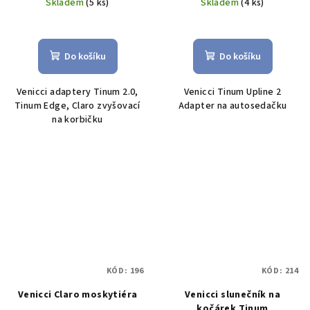
Skladem
(5 ks)
Skladem
(4 ks)
Do košíku
Do košíku
Venicci adaptery Tinum 2.0,
Venicci Tinum Upline 2
Tinum Edge, Claro zvyšovací
Adapter na autosedačku
na korbičku
KÓD:
196
KÓD:
214
Venicci Claro moskytiéra
Venicci slunečník na
kočárek Tinum