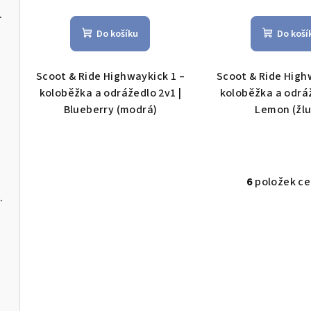
rážedlo 2v1
Do košíku
Do koší
Scoot & Ride Highwaykick 1 –
Scoot & Ride High
koloběžka a odrážedlo 2v1 |
koloběžka a odráž
Blueberry (modrá)
Lemon (žlu
6
položek c
O
ci Upline 3
v
l
á
d
a
c