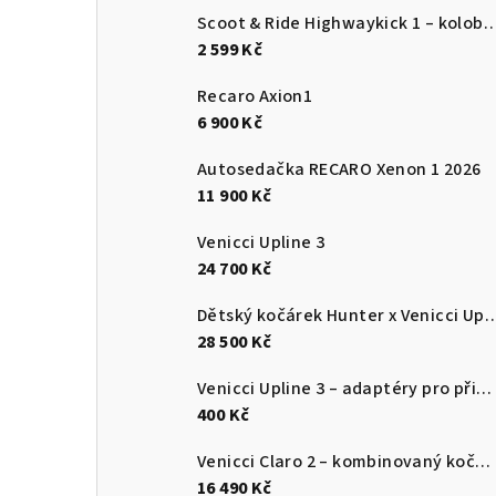
Scoot & Ride Highwaykick 1 – koloběžka a od
2 599 Kč
Recaro Axion1
6 900 Kč
Autosedačka RECARO Xenon 1 2026
11 900 Kč
Venicci Upline 3
24 700 Kč
Dětský kočárek Hunter x Venic
28 500 Kč
Venicci Upline 3 – adaptéry pro připevnění autosedačky
400 Kč
Venicci Claro 2 – kombinovaný kočárek 2v1 s hlubokou korbou a sportovní sedačkou
16 490 Kč