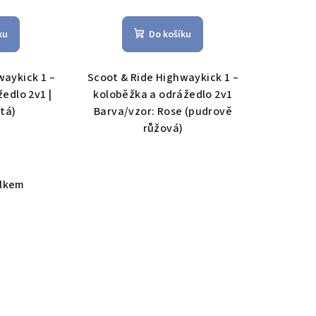
Průměrné
hodnocení
ku
Do košíku
produktu
je
5,0
waykick 1 –
Scoot & Ride Highwaykick 1 –
z
edlo 2v1 |
koloběžka a odrážedlo 2v1
5
tá)
Barva/vzor: Rose (pudrově
hvězdiček.
růžová)
elkem