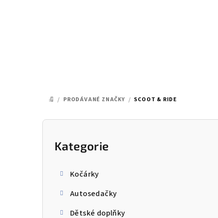
Přejít
na
obsah
/
PRODÁVANÉ ZNAČKY
/
SCOOT & RIDE
DOMŮ
P
o
Kategorie
Přeskočit
kategorie
s
Kočárky
t
Autosedačky
r
Dětské doplňky