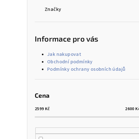
a
Značky
n
n
í
Informace pro vás
p
Jak nakupovat
a
Obchodní podmínky
Podmínky ochrany osobních údajů
n
e
l
Cena
2599
Kč
2600
K