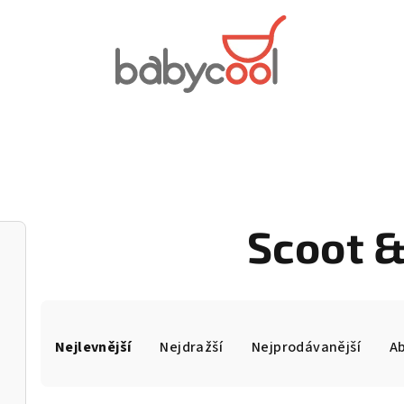
Scoot &
Ř
Nejlevnější
Nejdražší
Nejprodávanější
A
a
z