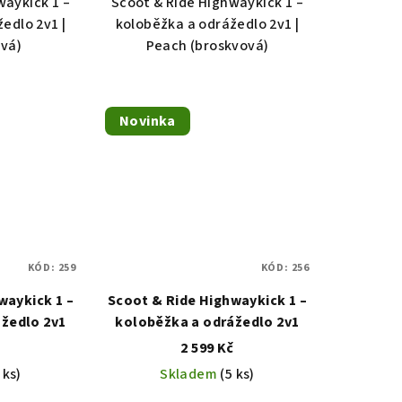
waykick 1 –
Scoot & Ride Highwaykick 1 –
edlo 2v1 |
koloběžka a odrážedlo 2v1 |
ová)
Peach (broskvová)
zdiček.
Novinka
KÓD:
259
KÓD:
256
waykick 1 –
Scoot & Ride Highwaykick 1 –
žedlo 2v1
koloběžka a odrážedlo 2v1
č
2 599 Kč
 ks)
Skladem
(5 ks)