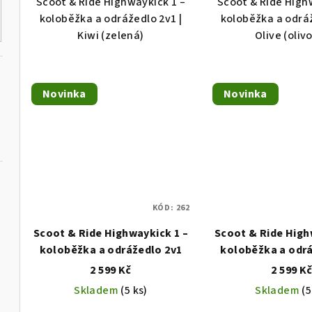
Scoot & Ride Highwaykick 1 –
Scoot & Ride High
ů
z
z
koloběžka a odrážedlo 2v1 |
koloběžka a odráž
5
5
Kiwi (zelená)
Olive (oliv
hvězdiček.
hvě
Novinka
Novinka
KÓD:
262
Scoot & Ride Highwaykick 1 –
Scoot & Ride High
koloběžka a odrážedlo 2v1
koloběžka a odrá
2 599 Kč
2 599 K
Skladem
(5 ks)
Skladem
(5