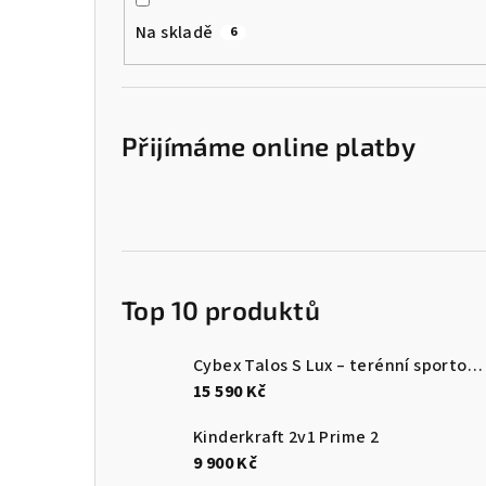
Na skladě
6
Přijímáme online platby
Top 10 produktů
Cybex Talos S Lux – terénní sportovní kočárek | TPE Moss Green
15 590 Kč
Kinderkraft 2v1 Prime 2
9 900 Kč