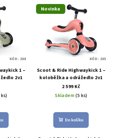
Novinka
KÓD:
268
KÓD:
265
waykick 1 –
Scoot & Ride Highwaykick 1 –
žedlo 2v1
koloběžka a odrážedlo 2v1
č
2 599 Kč
 ks)
Skladem
(5 ks)
měrné
nocení
ku
Do košíku
duktu