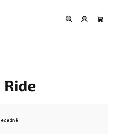
Hledat
Přihlášení
Nákupní
košík
 Ride
becedně