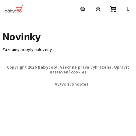
Přejít
na
obsah
Nákupní
Hledat
Přihlášení
Novinky
košík
Záznamy nebyly nalezeny...
Z
Copyright 2026
Babycool
. Všechna práva vyhrazena.
Upravit
á
nastavení cookies
p
Vytvořil Shoptet
a
t
í