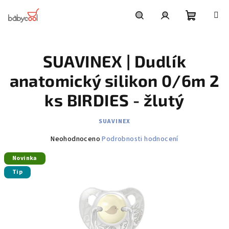
Přejít
na
obsah
Nákupní
Hledat
Přihlášení
SUAVINEX | Dudlík
košík
anatomický silikon 0/6m 2
ks BIRDIES - žlutý
SUAVINEX
Průměrné
Neohodnoceno
Podrobnosti hodnocení
hodnocení
Novinka
produktu
je
Tip
0,0
z
5
hvězdiček.