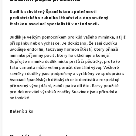
Dudlík schválený Španělskou společností
pediatrického zubního lékařství a doporučený
Italskou asociací specialistů v ortodoncii.
Dudlík je velkým pomocníkem pro klid Vašeho miminka, ať již
při spánku nebo vycházce. Je dokázáno, že sání dudlíku
uvolňuje endorfin, takzvaný hormon štěstí, který přináší
miminku příjemný pocit, který ho uklidňuje a konejší.
Dopřejte miminku dudlík místo prstů či pěstičky, protože
tato varianta může velmi porušit dentální vývoj. Veškeré
savičky i dudlíky jsou podpořeny a vyráběny ve spolupráci s
Asociací španělských dětských ortodontistů a respektují
přirozený vývoj dásní, zubů i patra dítěte. Barvy použité
pro dekorování výrobků značky Suavinex jsou přírodní a
netoxické.
Balení: 2 ks