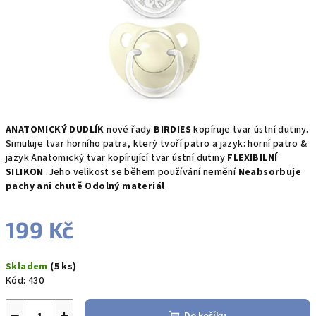
ANATOMICKÝ DUDLÍK
nové řady
BIRDIES
kopíruje tvar ústní dutiny.
Simuluje tvar horního patra, který tvoří patro a jazyk: horní patro &
jazyk Anatomický tvar kopírující tvar ústní dutiny
FLEXIBILNÍ
SILIKON
.Jeho velikost se během používání nemění
Neabsorbuje
pachy ani chutě Odolný materiál
199 Kč
Měrná
Skladem
(5 ks)
cena:
Kód:
430
−
+