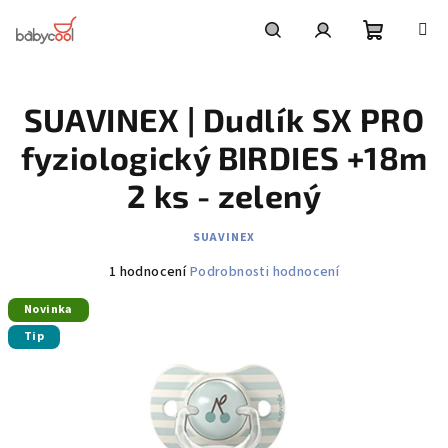
Přejít
na
obsah
Nákupní
Hledat
Přihlášení
SUAVINEX | Dudlík SX PRO
košík
fyziologický BIRDIES +18m
2 ks - zelený
SUAVINEX
Průměrné
1 hodnocení
Podrobnosti hodnocení
hodnocení
Novinka
produktu
je
Tip
5,0
z
5
hvězdiček.