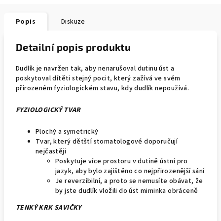
Popis
Diskuze
Detailní popis produktu
Dudlík je navržen tak, aby nenarušoval dutinu úst a
poskytoval dítěti stejný pocit, který zažívá ve svém
přirozeném fyziologickém stavu, kdy dudlík nepoužívá.
FYZIOLOGICKÝ TVAR
Plochý a symetrický
Tvar, který dětští stomatologové doporučují
nejčastěji
Poskytuje více prostoru v dutině ústní pro
jazyk, aby bylo zajištěno co nejpřirozenější sání
Je reverzibilní, a proto se nemusíte obávat, že
by jste dudlík vložili do úst miminka obráceně
TENKÝ KRK SAVIČKY