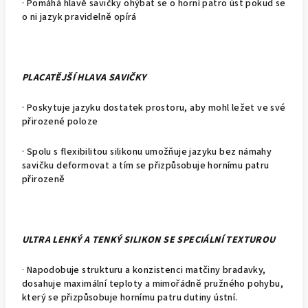
· Pomáhá hlavě savičky ohýbat se o horní patro úst pokud se
o ni jazyk pravidelně opírá
PLACATĚJŠÍ HLAVA SAVIČKY
· Poskytuje jazyku dostatek prostoru, aby mohl ležet ve své
přirozené poloze
· Spolu s flexibilitou silikonu umožňuje jazyku bez námahy
savičku deformovat a tím se přizpůsobuje hornímu patru
přirozeně
ULTRA LEHKÝ A TENKÝ SILIKON SE SPECIÁLNÍ TEXTUROU
· Napodobuje strukturu a konzistenci matčiny bradavky,
dosahuje maximální teploty a mimořádně pružného pohybu,
který se přizpůsobuje hornímu patru dutiny ústní.