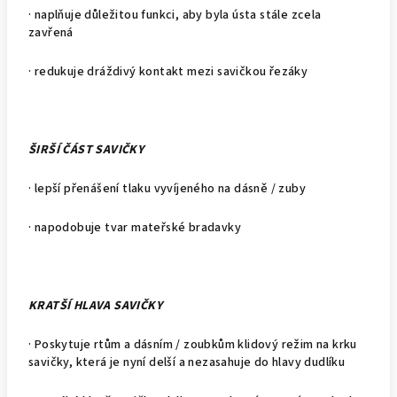
· naplňuje důležitou funkci, aby byla ústa stále zcela
zavřená
· redukuje dráždivý kontakt mezi savičkou řezáky
ŠIRŠÍ ČÁST SAVIČKY
· lepší přenášení tlaku vyvíjeného na dásně / zuby
· napodobuje tvar mateřské bradavky
KRATŠÍ HLAVA SAVIČKY
· Poskytuje rtům a dásním / zoubkům klidový režim na krku
savičky, která je nyní delší a nezasahuje do hlavy dudlíku