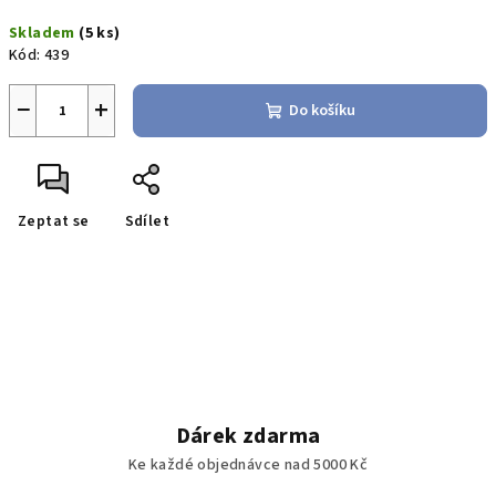
Měrná
Skladem
(5 ks)
cena:
Kód:
439
−
+
Do košíku
Zeptat se
Sdílet
Dárek zdarma
Ke každé objednávce nad 5000 Kč