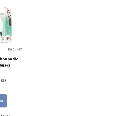
KÓD:
487
 houpadlo
bíjecí
č
 ks)
ku