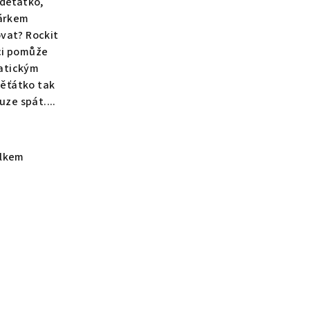
 děťátko,
čárkem
vat? Rockit
ci pomůže
atickým
ěťátko tak
ze spát....
elkem