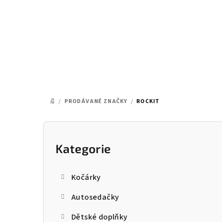
Přejít
na
obsah
/
PRODÁVANÉ ZNAČKY
/
ROCKIT
DOMŮ
P
o
Kategorie
Přeskočit
kategorie
s
Kočárky
t
Autosedačky
r
Dětské doplňky