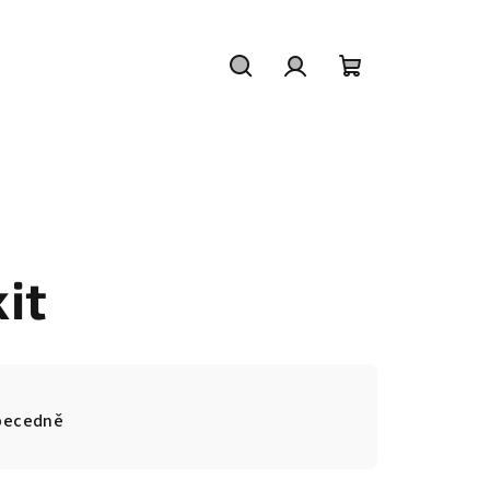
Hledat
Přihlášení
Nákupní
košík
it
becedně