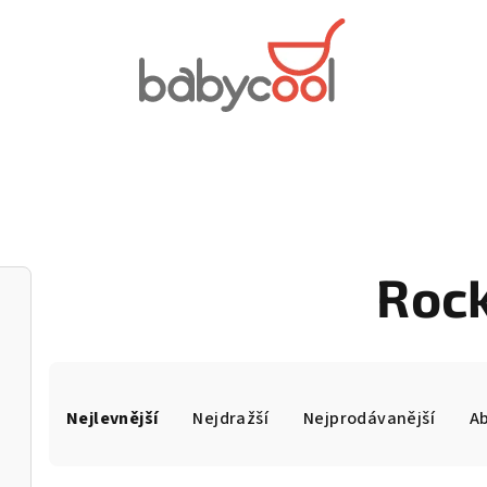
Rock
Ř
Nejlevnější
Nejdražší
Nejprodávanější
A
a
z