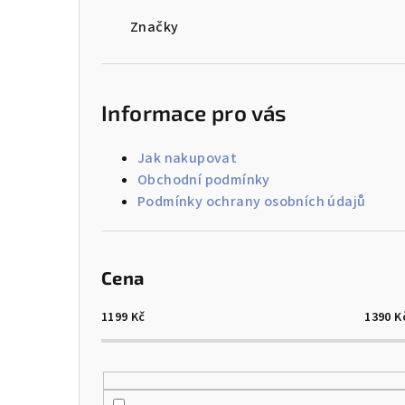
a
Značky
n
n
í
Informace pro vás
p
Jak nakupovat
a
Obchodní podmínky
Podmínky ochrany osobních údajů
n
e
l
Cena
1199
Kč
1390
K