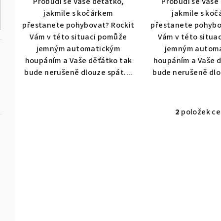
Probudí se Vaše děťátko,
Probudí se Vaše
ů
jakmile s kočárkem
jakmile s ko
přestanete pohybovat? Rockit
přestanete pohybo
Vám v této situaci pomůže
Vám v této situa
jemným automatickým
jemným autom
houpáním a Vaše děťátko tak
houpáním a Vaše d
bude nerušeně dlouze spát....
bude nerušeně dlou
2
položek c
O
v
l
á
d
a
c
í