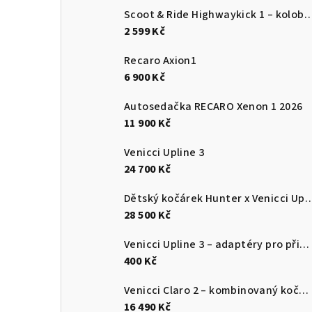
Scoot & Ride Highwaykick 1 – koloběžka a od
2 599 Kč
Recaro Axion1
6 900 Kč
Autosedačka RECARO Xenon 1 2026
11 900 Kč
Venicci Upline 3
24 700 Kč
Dětský kočárek Hunter x Venic
28 500 Kč
Venicci Upline 3 – adaptéry pro připevnění autosedačky
400 Kč
Venicci Claro 2 – kombinovaný kočárek 2v1 s hlubokou korbou a sportovní sedačkou
16 490 Kč