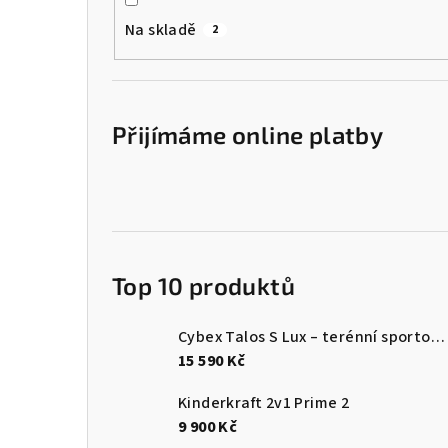
Na skladě
2
Přijímáme online platby
Top 10 produktů
Cybex Talos S Lux – terénní sportovní kočárek | TPE Moss Green
15 590 Kč
Kinderkraft 2v1 Prime 2
9 900 Kč